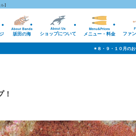
ール】
About Us
F
About Banda
Menu&Prices
ショップについて
ファ
ジ
坂田の海
メニュー・料金
✴︎８・９・１０月のお休み ✴︎ 基本は無休です（※ 海
プ！