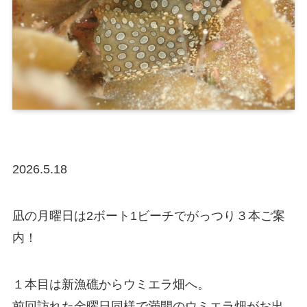
2026.5.18
凪の月曜日は2ボート1ビーチでがっつり３本ご案
内！
１本目は新漁礁からウミエラ畑へ。
前回訪れた金曜日同様で満開のウミエラ畑がお出