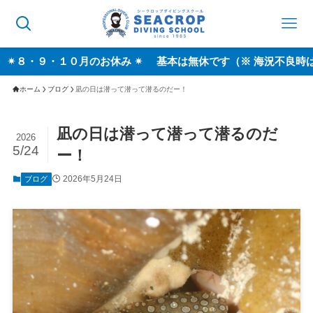
・１０月のお休み ✴︎ 基本は無休です（※ 海況不良時は休業する
ホーム
ブログ
凪の日は潜って潜って潜るのだー！
凪の日は潜って潜って潜るのだ
2026
5/24
ー！
2026年5月24日
ブログ