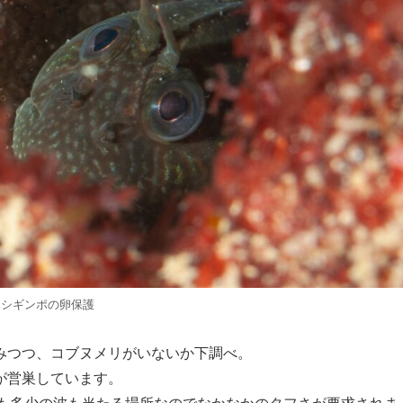
ホシギンポの卵保護
みつつ、コブヌメリがいないか下調べ。
が営巣しています。
でも多少の波も当たる場所なのでなかなかのタフさが要求されま