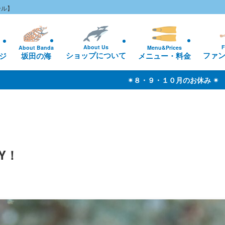
ール】
About Us
F
About Banda
Menu&Prices
ショップについて
ファ
ジ
坂田の海
メニュー・料金
✴︎８・９・１０月のお休み ✴︎ 基本は無休です（※ 海況不良時は休業
Y！