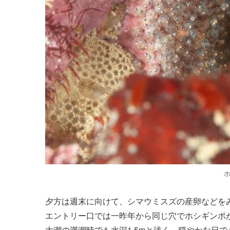
夕方は週末に向けて、シマウミスズの産卵などを
エントリー口では一昨年から同じ穴でホシギンポ
大潮の満潮時でも水深1.5mと浅く、穏やかな日