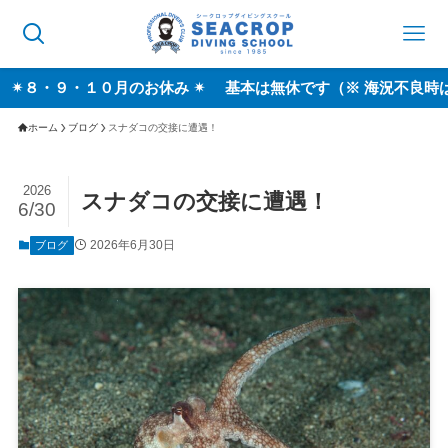
・９・１０月のお休み ✴︎ 基本は無休です（※ 海況不良時は休業す
ホーム
ブログ
スナダコの交接に遭遇！
2026
スナダコの交接に遭遇！
6/30
2026年6月30日
ブログ