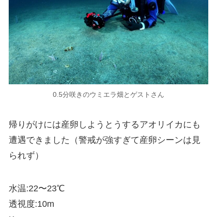
0.5分咲きのウミエラ畑とゲストさん
帰りがけには産卵しようとうするアオリイカにも
遭遇できました（警戒が強すぎて産卵シーンは見
られず）
水温:22〜23℃
透視度:10m