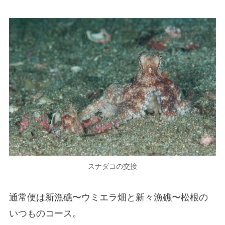
スナダコの交接
通常便は新漁礁〜ウミエラ畑と新々漁礁〜松根の
いつものコース。