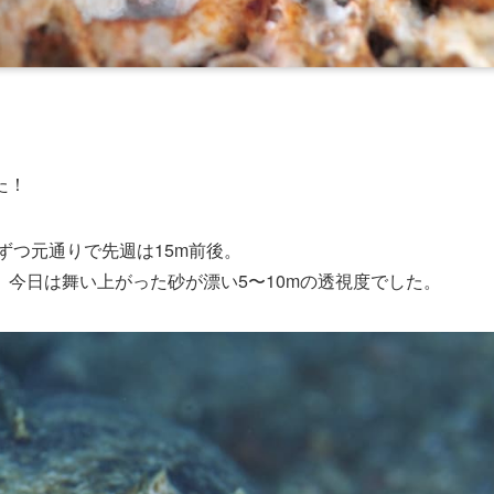
た！
しずつ元通りで先週は15m前後。
今日は舞い上がった砂が漂い5〜10mの透視度でした。