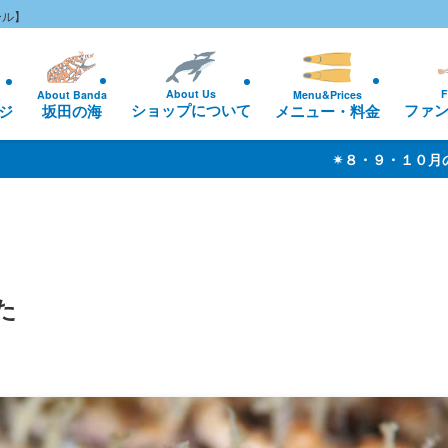
ール】
About Us
F
About Banda
Menu&Prices
ショップについて
ファ
ジ
坂田の海
メニュー・料金
✴︎８・９・１０月のお休み ✴︎ 基本は無休です（※ 海況
た